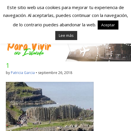
Este sitio web usa cookies para mejorar tu experiencia de
navegación. Al aceptarlas, puedes continuar con la navegación,
Españoles en
de lo contrario puedes abandonar la web.
Aceptar
Lee más
Irlanda – Vivir en
Irlanda – Trabajo
1
en Irlanda –
by
Patricia Garcia
•
septiembre 26, 2018
Alojamiento en
Irlanda
Blog dedicado a los que viven, estudian y trabajan en
Irlanda!