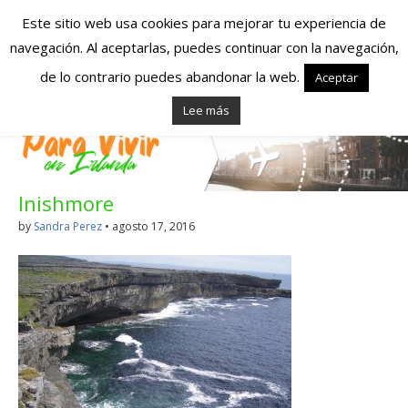
Este sitio web usa cookies para mejorar tu experiencia de
navegación. Al aceptarlas, puedes continuar con la navegación,
Españoles en
de lo contrario puedes abandonar la web.
Aceptar
Lee más
Irlanda – Vivir en
Irlanda – Trabajo
Inishmore
en Irlanda –
by
Sandra Perez
•
agosto 17, 2016
Alojamiento en
Irlanda
Blog dedicado a los que viven, estudian y trabajan en
Irlanda!