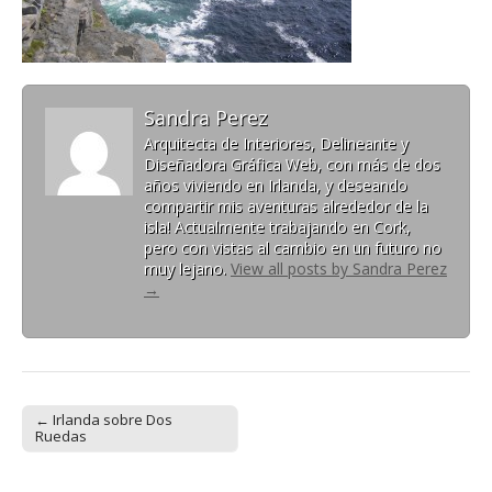
Sandra Perez
Arquitecta de Interiores, Delineante y
Diseñadora Gráfica Web, con más de dos
años viviendo en Irlanda, y deseando
compartir mis aventuras alrededor de la
isla! Actualmente trabajando en Cork,
pero con vistas al cambio en un futuro no
muy lejano.
View all posts by Sandra Perez
→
← Irlanda sobre Dos
Post navigation
Ruedas