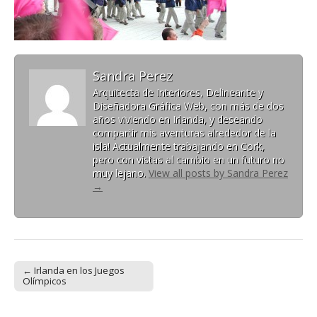
Sandra Perez
Arquitecta de Interiores, Delineante y
Diseñadora Gráfica Web, con más de dos
años viviendo en Irlanda, y deseando
compartir mis aventuras alrededor de la
isla! Actualmente trabajando en Cork,
pero con vistas al cambio en un futuro no
muy lejano.
View all posts by Sandra Perez
→
← Irlanda en los Juegos
Post navigation
Olímpicos