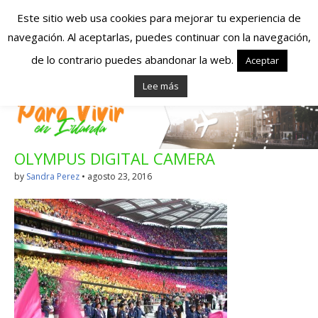
Este sitio web usa cookies para mejorar tu experiencia de
navegación. Al aceptarlas, puedes continuar con la navegación,
Españoles en
de lo contrario puedes abandonar la web.
Aceptar
Lee más
Irlanda – Vivir en
Irlanda – Trabajo
OLYMPUS DIGITAL CAMERA
en Irlanda –
by
Sandra Perez
•
agosto 23, 2016
Alojamiento en
Irlanda
Blog dedicado a los que viven, estudian y trabajan en
Irlanda!