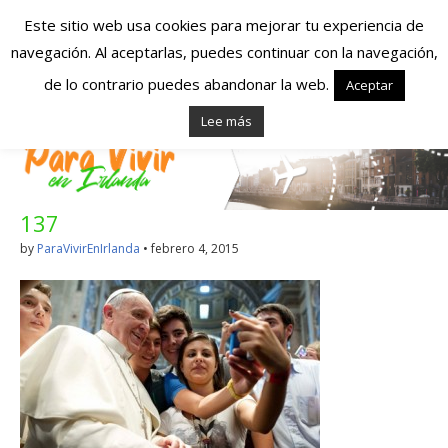
Este sitio web usa cookies para mejorar tu experiencia de
navegación. Al aceptarlas, puedes continuar con la navegación,
Españoles en
de lo contrario puedes abandonar la web.
Aceptar
Lee más
Irlanda – Vivir en
Irlanda – Trabajo
137
en Irlanda –
by
ParaVivirEnIrlanda
•
febrero 4, 2015
Alojamiento en
Irlanda
Blog dedicado a los que viven, estudian y trabajan en
Irlanda!