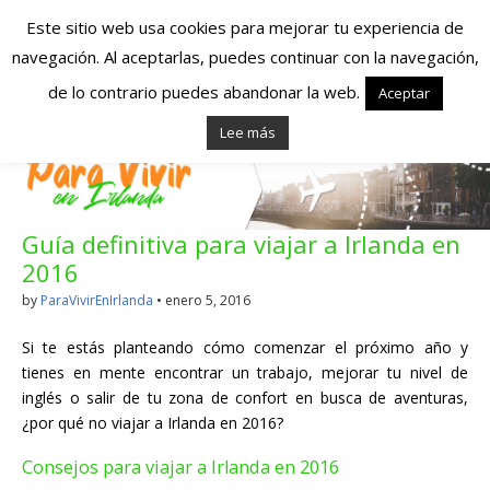
Este sitio web usa cookies para mejorar tu experiencia de
navegación. Al aceptarlas, puedes continuar con la navegación,
Españoles en
de lo contrario puedes abandonar la web.
Aceptar
Lee más
Irlanda – Vivir en
Irlanda – Trabajo
Guía definitiva para viajar a Irlanda en
en Irlanda –
2016
Alojamiento en
by
ParaVivirEnIrlanda
•
enero 5, 2016
Irlanda
Si te estás planteando cómo comenzar el próximo año y
tienes en mente encontrar un trabajo, mejorar tu nivel de
inglés o salir de tu zona de confort en busca de aventuras,
Blog dedicado a los que viven, estudian y trabajan en
¿por qué no viajar a Irlanda en 2016?
Irlanda!
Consejos para viajar a Irlanda en 2016