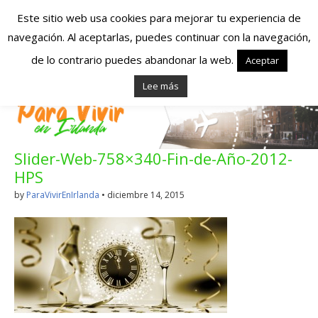
Este sitio web usa cookies para mejorar tu experiencia de
navegación. Al aceptarlas, puedes continuar con la navegación,
Españoles en
de lo contrario puedes abandonar la web.
Aceptar
Lee más
Irlanda – Vivir en
Irlanda – Trabajo
Slider-Web-758×340-Fin-de-Año-2012-
en Irlanda –
HPS
Alojamiento en
by
ParaVivirEnIrlanda
•
diciembre 14, 2015
Irlanda
Blog dedicado a los que viven, estudian y trabajan en
Irlanda!