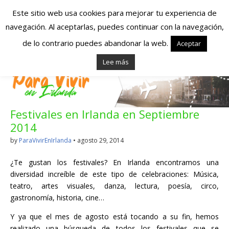
Este sitio web usa cookies para mejorar tu experiencia de
navegación. Al aceptarlas, puedes continuar con la navegación,
Españoles en
de lo contrario puedes abandonar la web.
Aceptar
Lee más
Irlanda – Vivir en
Irlanda – Trabajo
Festivales en Irlanda en Septiembre
en Irlanda –
2014
Alojamiento en
by
ParaVivirEnIrlanda
•
agosto 29, 2014
Irlanda
¿Te gustan los festivales? En Irlanda encontramos una
diversidad increíble de este tipo de celebraciones: Música,
teatro, artes visuales, danza, lectura, poesía, circo,
Blog dedicado a los que viven, estudian y trabajan en
gastronomía, historia, cine…
Irlanda!
Y ya que el mes de agosto está tocando a su fin, hemos
realizado una búsqueda de todos los festivales que se