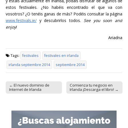
y estáis actualmente en Irlanda, podáis disfrutar de algunos de
estos festivales. ¿No habéis encontrado el que va con
vosotros? ¿O tenéis ganas de más? Podéis consultar la página
www.festivals.ie/
y descubrirlos todos.
See you soon and
enjoy
!
Ariadna
Tags:
festivales
festivales en irlanda
irlanda septiembre 2014
septiembre 2014
← El nuevo dominio de
Comienza tu negocio en
Post navigation
Internet de Irlanda
Irlanda ¡Descarga el libro! →