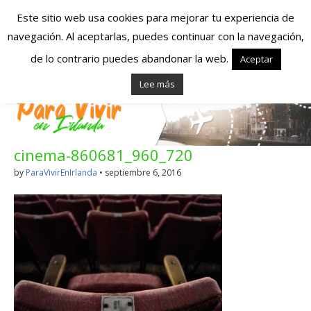
Este sitio web usa cookies para mejorar tu experiencia de
navegación. Al aceptarlas, puedes continuar con la navegación,
Españoles en
de lo contrario puedes abandonar la web.
Aceptar
Lee más
Irlanda – Vivir en
Irlanda – Trabajo
cinema-860681_960_720
en Irlanda –
by
ParaVivirEnIrlanda
•
septiembre 6, 2016
Alojamiento en
Irlanda
Blog dedicado a los que viven, estudian y trabajan en
Irlanda!