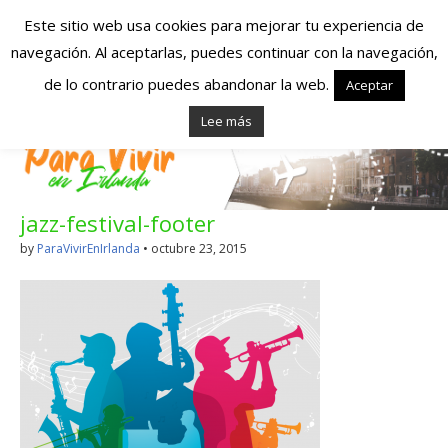
Este sitio web usa cookies para mejorar tu experiencia de
navegación. Al aceptarlas, puedes continuar con la navegación,
Españoles en
de lo contrario puedes abandonar la web.
Aceptar
Lee más
Irlanda – Vivir en
Irlanda – Trabajo
jazz-festival-footer
en Irlanda –
by
ParaVivirEnIrlanda
•
octubre 23, 2015
Alojamiento en
Irlanda
Blog dedicado a los que viven, estudian y trabajan en
Irlanda!