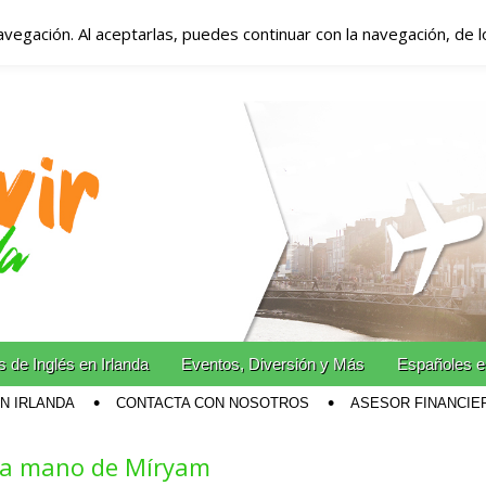
avegación. Al aceptarlas, puedes continuar con la navegación, de 
anda – Vivir en Irla
miento en Irlanda
n Irlanda!
 de Inglés en Irlanda
Eventos, Diversión y Más
Españoles e
EN IRLANDA
CONTACTA CON NOSOTROS
ASESOR FINANCIE
 la mano de Míryam