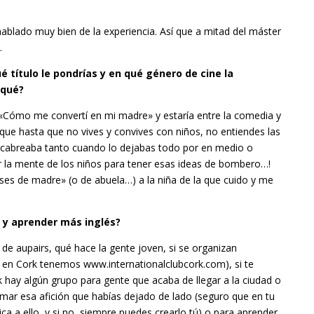
blado muy bien de la experiencia. Así que a mitad del máster
.
ué título le pondrías y en qué género de cine la
 qué?
… «Cómo me convertí en mi madre» y estaría entre la comedia y
orque hasta que no vives y convives con niños, no entiendes las
 cabreaba tanto cuando lo dejabas todo por en medio o
or la mente de los niños para tener esas ideas de bombero…!
ases de madre» (o de abuela…) a la niña de la que cuido y me
r y aprender más inglés?
 de aupairs, qué hace la gente joven, si se organizan
, en Cork tenemos www.internationalclubcork.com), si te
hay algún grupo para gente que acaba de llegar a la ciudad o
mar esa afición que habías dejado de lado (seguro que en tu
a a ello, y si no, siempre puedes crearlo tú) o para aprender