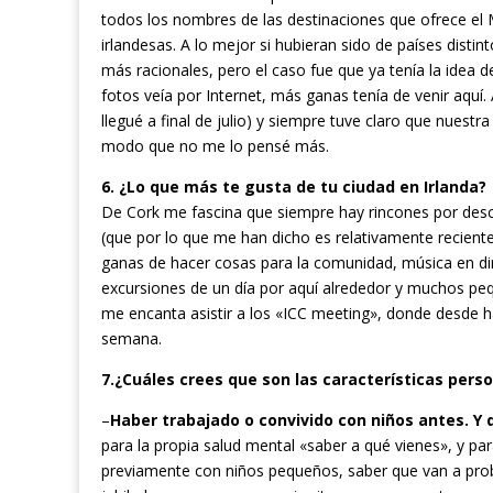
todos los nombres de las destinaciones que ofrece el 
irlandesas. A lo mejor si hubieran sido de países dist
más racionales, pero el caso fue que ya tenía la idea d
fotos veía por Internet, más ganas tenía de venir aqu
llegué a final de julio) y siempre tuve claro que nuest
modo que no me lo pensé más.
6. ¿Lo que más te gusta de tu ciudad en Irlanda?
De Cork me fascina que siempre hay rincones por descu
(que por lo que me han dicho es relativamente recient
ganas de hacer cosas para la comunidad, música en 
excursiones de un día por aquí alrededor y muchos p
me encanta asistir a los «ICC meeting», donde desde h
semana.
7.¿Cuáles crees que son las características pers
–
Haber trabajado o convivido con niños antes. Y
para la propia salud mental «saber a qué vienes», y pa
previamente con niños pequeños, saber que van a proba