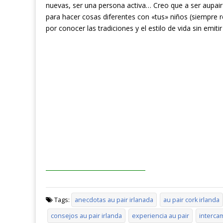
nuevas, ser una persona activa… Creo que a ser aupai
para hacer cosas diferentes con «tus» niños (siempre r
por conocer las tradiciones y el estilo de vida sin emitir 
Tags:
anecdotas au pair irlanada
au pair cork irlanda
consejos au pair irlanda
experiencia au pair
interca