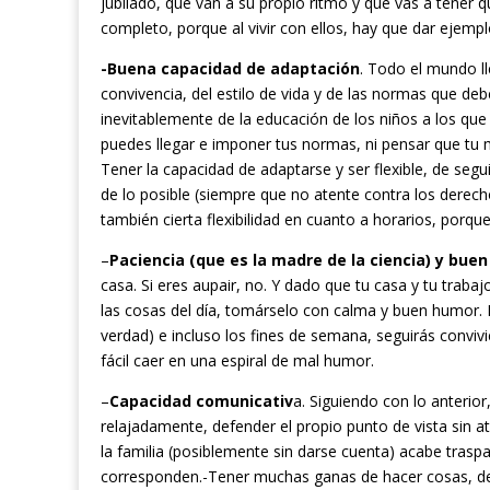
jubilado, que van a su propio ritmo y que vas a tener 
completo, porque al vivir con ellos, hay que dar ejempl
-Buena capacidad de adaptación
. Todo el mundo ll
convivencia, del estilo de vida y de las normas que deb
inevitablemente de la educación de los niños a los que
puedes llegar e imponer tus normas, ni pensar que tu m
Tener la capacidad de adaptarse y ser flexible, de seg
de lo posible (siempre que no atente contra los derec
también cierta flexibilidad en cuanto a horarios, porq
–
Paciencia
(que es la madre de la ciencia) y bue
casa. Si eres aupair, no. Y dado que tu casa y tu traba
las cosas del día, tomárselo con calma y buen humor. P
verdad) e incluso los fines de semana, seguirás conviv
fácil caer en una espiral de mal humor.
–
Capacidad comunicativ
a. Siguiendo con lo anterio
relajadamente, defender el propio punto de vista sin at
la familia (posiblemente sin darse cuenta) acabe tra
corresponden.-Tener muchas ganas de hacer cosas, de d