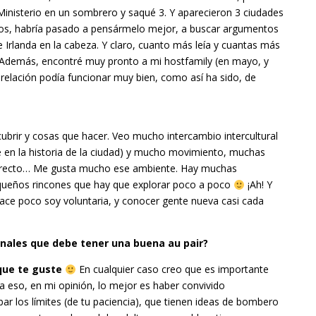
Ministerio en un sombrero y saqué 3. Y aparecieron 3 ciudades
intos, habría pasado a pensármelo mejor, a buscar argumentos
e Irlanda en la cabeza. Y claro, cuanto más leía y cuantas más
í. Además, encontré muy pronto a mi hostfamily (en mayo, y
ra relación podía funcionar muy bien, como así ha sido, de
brir y cosas que hacer. Veo mucho intercambio intercultural
e en la historia de la ciudad) y mucho movimiento, muchas
directo… Me gusta mucho ese ambiente. Hay muchas
equeños rincones que hay que explorar poco a poco
¡Ah! Y
ace poco soy voluntaria, y conocer gente nueva casi cada
onales que debe tener una buena au pair?
 que te guste
En cualquier caso creo que es importante
ra eso, en mi opinión, lo mejor es haber convivido
r los límites (de tu paciencia), que tienen ideas de bombero