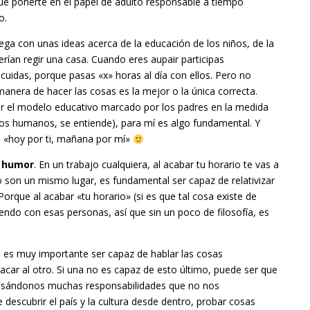
que ponerte en el papel de adulto responsable a tiempo
o.
ega con unas ideas acerca de la educación de los niños, de la
erían regir una casa. Cuando eres aupair participas
 cuidas, porque pasas «x» horas al día con ellos. Pero no
anera de hacer las cosas es la mejor o la única correcta.
uir el modelo educativo marcado por los padres en la medida
hos humanos, se entiende), para mí es algo fundamental. Y
ue «hoy por ti, mañana por mí»
n humor
. En un trabajo cualquiera, al acabar tu horario te vas a
jo son un mismo lugar, es fundamental ser capaz de relativizar
orque al acabar «tu horario» (si es que tal cosa existe de
iendo con esas personas, así que sin un poco de filosofía, es
r, es muy importante ser capaz de hablar las cosas
acar al otro. Si una no es capaz de esto último, puede ser que
spasándonos muchas responsabilidades que no nos
escubrir el país y la cultura desde dentro, probar cosas