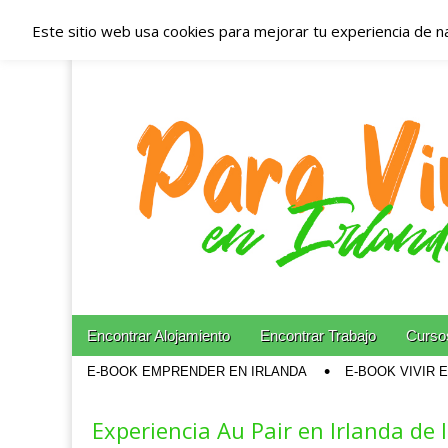
Este sitio web usa cookies para mejorar tu experiencia de n
Españoles en Irl
Irlanda – Aloja
Blog dedicado a los que viven, estudian y trabajan e
Skip to content
Encontrar Alojamiento
Encontrar Trabajo
Cursos
Main menu
E-BOOK EMPRENDER EN IRLANDA
E-BOOK VIVIR 
Sub menu
Experiencia Au Pair en Irlanda de