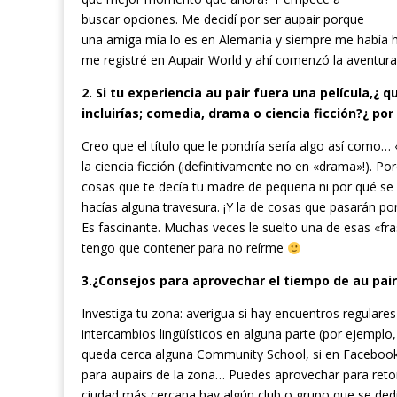
buscar opciones. Me decidí por ser aupair porque
una amiga mía lo es en Alemania y siempre me había ha
me registré en Aupair World y ahí comenzó la aventura
2. Si tu experiencia au pair fuera una película,¿ q
incluirías; comedia, drama o ciencia ficción?¿ por
Creo que el título que le pondría sería algo así como
la ciencia ficción (¡definitivamente no en «drama»!). P
cosas que te decía tu madre de pequeña ni por qué se
hacías alguna travesura. ¡Y la de cosas que pasarán p
Es fascinante. Muchas veces le suelto una de esas «fr
tengo que contener para no reírme
3.¿Consejos para aprovechar el tiempo de au pai
Investiga tu zona: averigua si hay encuentros regulares
intercambios lingüísticos en alguna parte (por ejemplo
queda cerca alguna Community School, si en Facebook 
para aupairs de la zona… Puedes aprovechar para reto
ciudad más cercana hay algún club o grupo que se dedic