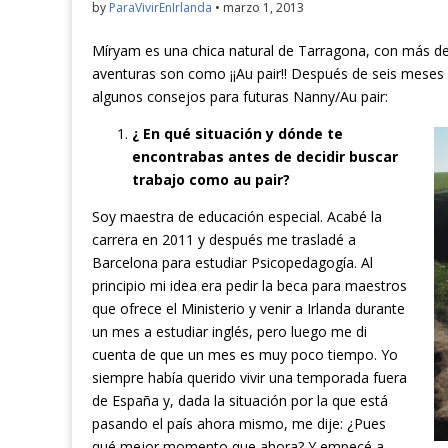
by
ParaVivirEnIrlanda
•
marzo 1, 2013
Míryam es una chica natural de Tarragona, con más de
aventuras son como ¡¡Au pair!! Después de seis meses 
algunos consejos para futuras Nanny/Au pair:
¿ En qué situación y dónde te
encontrabas antes de decidir buscar
trabajo como au pair?
Soy maestra de educación especial. Acabé la
carrera en 2011 y después me trasladé a
Barcelona para estudiar Psicopedagogía. Al
principio mi idea era pedir la beca para maestros
que ofrece el Ministerio y venir a Irlanda durante
un mes a estudiar inglés, pero luego me di
cuenta de que un mes es muy poco tiempo. Yo
siempre había querido vivir una temporada fuera
de España y, dada la situación por la que está
pasando el país ahora mismo, me dije: ¿Pues
qué mejor momento que ahora? Y empecé a