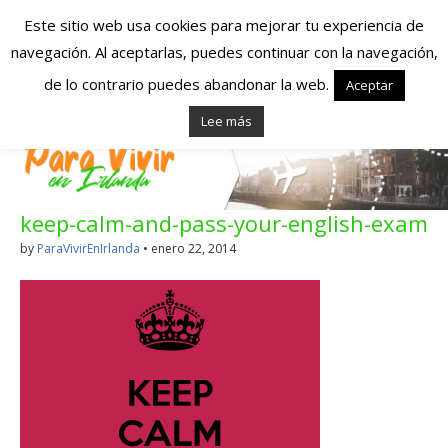
Este sitio web usa cookies para mejorar tu experiencia de
navegación. Al aceptarlas, puedes continuar con la navegación,
Españoles en
de lo contrario puedes abandonar la web.
Aceptar
Lee más
Irlanda – Vivir en
Irlanda – Trabajo
keep-calm-and-pass-your-english-exam
en Irlanda –
by
ParaVivirEnIrlanda
•
enero 22, 2014
Alojamiento en
Irlanda
Blog dedicado a los que viven, estudian y trabajan en
Irlanda!