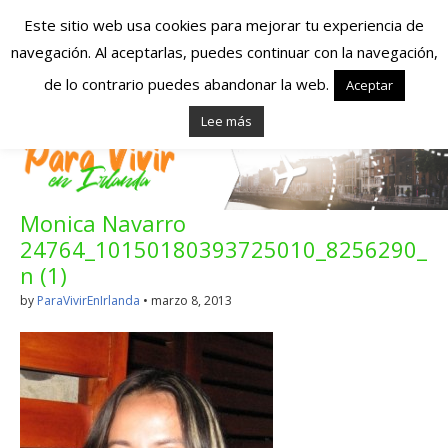
Este sitio web usa cookies para mejorar tu experiencia de
navegación. Al aceptarlas, puedes continuar con la navegación,
Españoles en
de lo contrario puedes abandonar la web.
Aceptar
Lee más
Irlanda – Vivir en
Irlanda – Trabajo
Monica Navarro
en Irlanda –
24764_10150180393725010_8256290_
Alojamiento en
n (1)
by
ParaVivirEnIrlanda
•
marzo 8, 2013
Irlanda
Blog dedicado a los que viven, estudian y trabajan en
Irlanda!