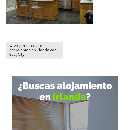
← Alojamiento para
Post navigation
estudiantes en Irlanda con
EazyCity