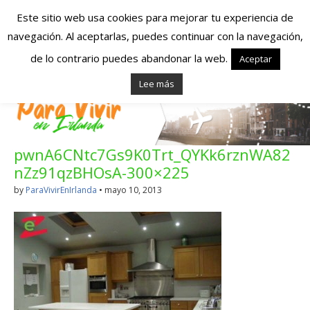
Este sitio web usa cookies para mejorar tu experiencia de
navegación. Al aceptarlas, puedes continuar con la navegación,
Españoles en
de lo contrario puedes abandonar la web.
Aceptar
Lee más
Irlanda – Vivir en
Irlanda – Trabajo
pwnA6CNtc7Gs9K0Trt_QYKk6rznWA82
en Irlanda –
nZz91qzBHOsA-300×225
Alojamiento en
by
ParaVivirEnIrlanda
•
mayo 10, 2013
Irlanda
Blog dedicado a los que viven, estudian y trabajan en
Irlanda!