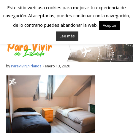
Este sitio web usa cookies para mejorar tu experiencia de
navegación. Al aceptarlas, puedes continuar con la navegación,
Españoles en
de lo contrario puedes abandonar la web.
Aceptar
Lee más
Irlanda – Vivir en
Irlanda – Trabajo
en Irlanda –
by
ParaVivirEnIrlanda
•
enero 13, 2020
Alojamiento en
Irlanda
Blog dedicado a los que viven, estudian y trabajan en
Irlanda!