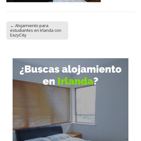
← Alojamiento para
Post navigation
estudiantes en Irlanda con
EazyCity