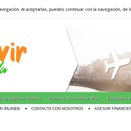
avegación. Al aceptarlas, puedes continuar con la navegación, de 
anda – Vivir en Irla
miento en Irlanda
n Irlanda!
 de Inglés en Irlanda
Eventos, Diversión y Más
Españoles e
EN IRLANDA
CONTACTA CON NOSOTROS
ASESOR FINANCIE