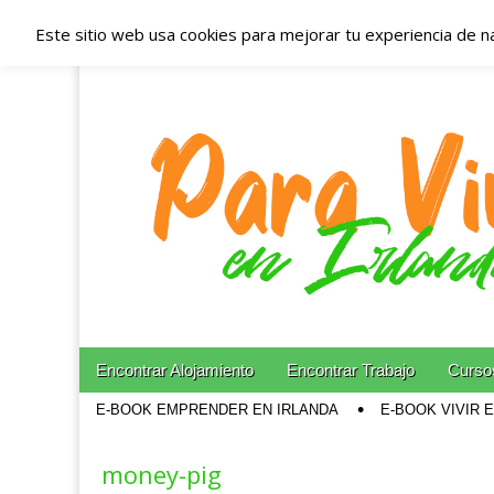
Este sitio web usa cookies para mejorar tu experiencia de n
Españoles en Irl
Irlanda – Aloja
Blog dedicado a los que viven, estudian y trabajan e
Skip to content
Encontrar Alojamiento
Encontrar Trabajo
Cursos
Main menu
E-BOOK EMPRENDER EN IRLANDA
E-BOOK VIVIR 
Sub menu
money-pig