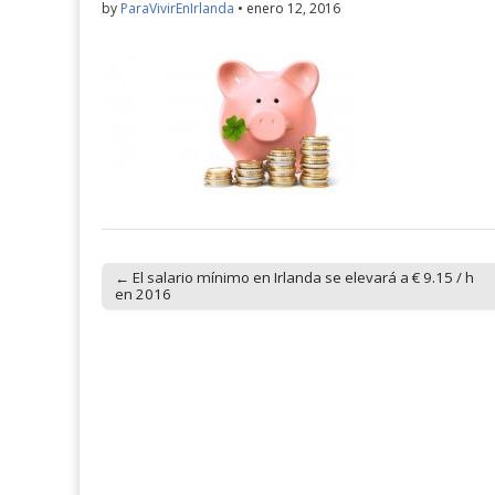
by
ParaVivirEnIrlanda
•
enero 12, 2016
← El salario mínimo en Irlanda se elevará a € 9.15 / h
Post navigation
en 2016