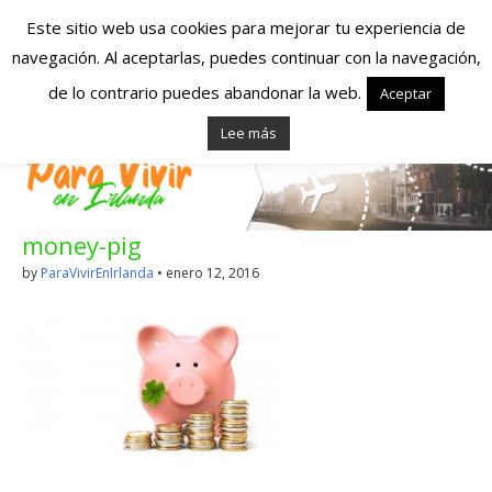
Este sitio web usa cookies para mejorar tu experiencia de
navegación. Al aceptarlas, puedes continuar con la navegación,
Españoles en
de lo contrario puedes abandonar la web.
Aceptar
Lee más
Irlanda – Vivir en
Irlanda – Trabajo
money-pig
en Irlanda –
by
ParaVivirEnIrlanda
•
enero 12, 2016
Alojamiento en
Irlanda
Blog dedicado a los que viven, estudian y trabajan en
Irlanda!