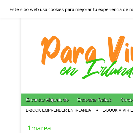
Este sitio web usa cookies para mejorar tu experiencia de n
Españoles en Irl
Irlanda – Aloja
Blog dedicado a los que viven, estudian y trabajan e
Skip to content
Encontrar Alojamiento
Encontrar Trabajo
Cursos
Main menu
E-BOOK EMPRENDER EN IRLANDA
E-BOOK VIVIR 
Sub menu
1marea