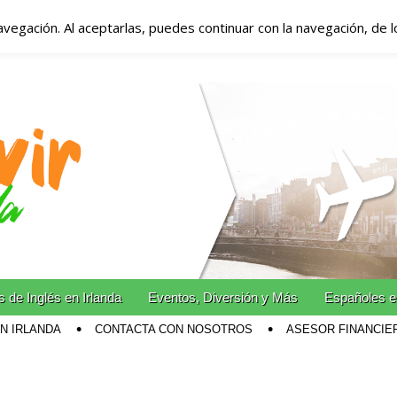
avegación. Al aceptarlas, puedes continuar con la navegación, de 
anda – Vivir en Irla
miento en Irlanda
n Irlanda!
 de Inglés en Irlanda
Eventos, Diversión y Más
Españoles e
EN IRLANDA
CONTACTA CON NOSOTROS
ASESOR FINANCIE