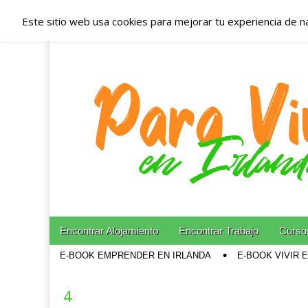
Este sitio web usa cookies para mejorar tu experiencia de n
Españoles en Irl
Irlanda – Aloja
Blog dedicado a los que viven, estudian y trabajan e
Skip to content
Encontrar Alojamiento
Encontrar Trabajo
Cursos
Main menu
E-BOOK EMPRENDER EN IRLANDA
E-BOOK VIVIR 
Sub menu
4