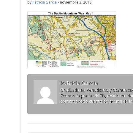
by
Patricia Garcia
•
noviembre 3, 2018
Patricia Garcia
Graduada en Periodismo y Comunicaci
Economía por la UNED, resido en Irlan
contaros todo cuanto sé acerca de la