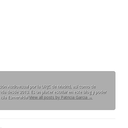
ón Audiovisual por la URJC de Madrid, así como de
da desde 2013. Es un placer escribir en este blog y poder
 isla Esmeralda!
View all posts by Patricia Garcia
→