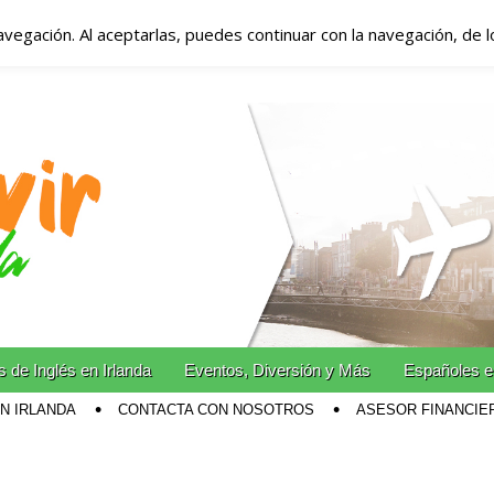
avegación. Al aceptarlas, puedes continuar con la navegación, de 
anda – Vivir en Irla
miento en Irlanda
n Irlanda!
 de Inglés en Irlanda
Eventos, Diversión y Más
Españoles e
EN IRLANDA
CONTACTA CON NOSOTROS
ASESOR FINANCIE