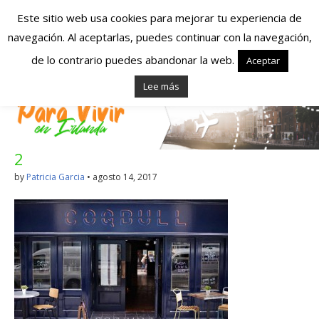
Este sitio web usa cookies para mejorar tu experiencia de
navegación. Al aceptarlas, puedes continuar con la navegación,
Españoles en
de lo contrario puedes abandonar la web.
Aceptar
Lee más
Irlanda – Vivir en
Irlanda – Trabajo
2
en Irlanda –
by
Patricia Garcia
•
agosto 14, 2017
Alojamiento en
Irlanda
Blog dedicado a los que viven, estudian y trabajan en
Irlanda!