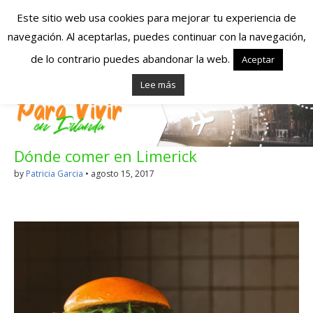
Este sitio web usa cookies para mejorar tu experiencia de
navegación. Al aceptarlas, puedes continuar con la navegación,
Españoles en
de lo contrario puedes abandonar la web.
Aceptar
Lee más
Irlanda – Vivir en
Irlanda – Trabajo
Dónde comer en Limerick
en Irlanda –
by
Patricia Garcia
•
agosto 15, 2017
Alojamiento en
Irlanda
Blog dedicado a los que viven, estudian y trabajan en
Irlanda!