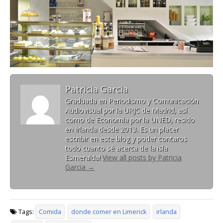
Patricia Garcia
Graduada en Periodismo y Comunicación
Audiovisual por la URJC de Madrid, así
como de Economía por la UNED, resido
en Irlanda desde 2013. Es un placer
escribir en este blog y poder contaros
todo cuanto sé acerca de la isla
Esmeralda!
View all posts by Patricia
Garcia
→
Tags:
Comida
donde comer en Limerick
irlanda