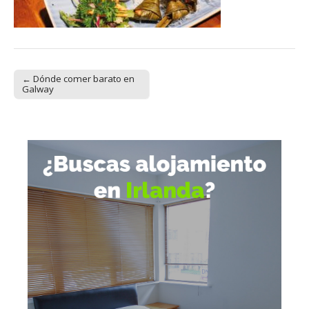
← Dónde comer barato en
Post navigation
Galway