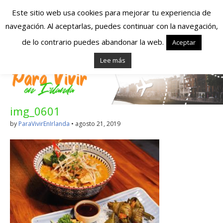
Este sitio web usa cookies para mejorar tu experiencia de
navegación. Al aceptarlas, puedes continuar con la navegación,
Españoles en
de lo contrario puedes abandonar la web.
Aceptar
Lee más
Irlanda – Vivir en
Irlanda – Trabajo
img_0601
en Irlanda –
by
ParaVivirEnIrlanda
•
agosto 21, 2019
Alojamiento en
Irlanda
Blog dedicado a los que viven, estudian y trabajan en
Irlanda!