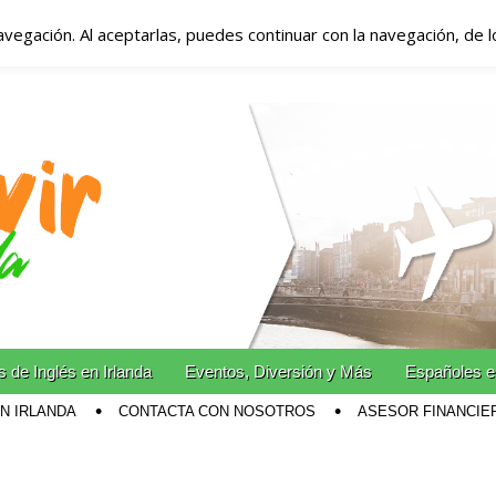
avegación. Al aceptarlas, puedes continuar con la navegación, de 
anda – Vivir en Irla
miento en Irlanda
n Irlanda!
 de Inglés en Irlanda
Eventos, Diversión y Más
Españoles e
EN IRLANDA
CONTACTA CON NOSOTROS
ASESOR FINANCIE