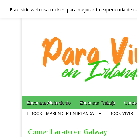
Este sitio web usa cookies para mejorar tu experiencia de n
Españoles en Irl
Irlanda – Aloja
Blog dedicado a los que viven, estudian y trabajan e
Skip to content
Encontrar Alojamiento
Encontrar Trabajo
Cursos
Main menu
E-BOOK EMPRENDER EN IRLANDA
E-BOOK VIVIR 
Sub menu
Comer barato en Galway