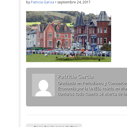
by
Patricia Garcia
•
septiembre 24, 2017
Patricia Garcia
Graduada en Periodismo y Comunicaci
Economía por la UNED, resido en Irlan
contaros todo cuanto sé acerca de la