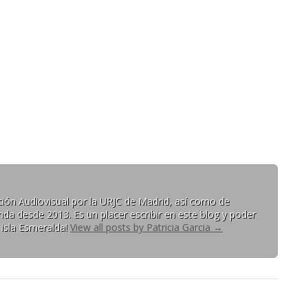
ón Audiovisual por la URJC de Madrid, así como de
da desde 2013. Es un placer escribir en este blog y poder
 isla Esmeralda!
View all posts by Patricia Garcia
→