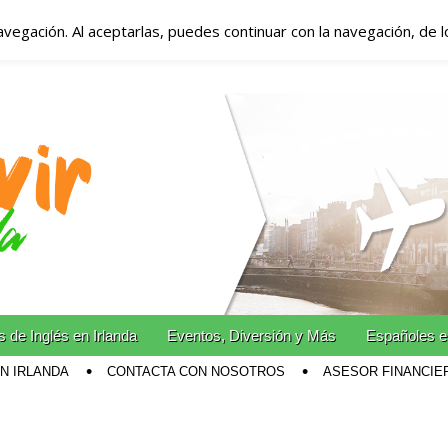
avegación. Al aceptarlas, puedes continuar con la navegación, de 
anda – Vivir en Irla
miento en Irlanda
n Irlanda!
 de Inglés en Irlanda
Eventos, Diversión y Más
Españoles e
EN IRLANDA
CONTACTA CON NOSOTROS
ASESOR FINANCIE