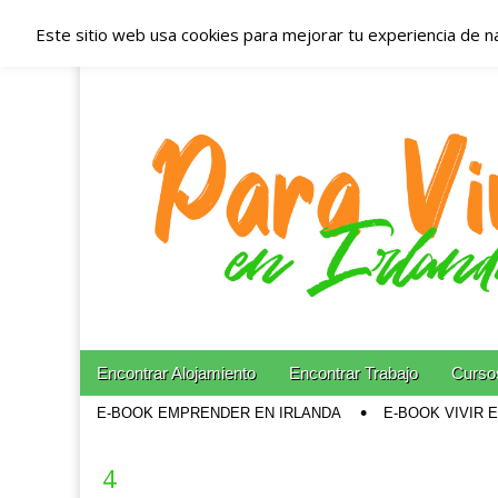
Este sitio web usa cookies para mejorar tu experiencia de n
Españoles en Irl
Irlanda – Aloja
Blog dedicado a los que viven, estudian y trabajan e
Skip to content
Encontrar Alojamiento
Encontrar Trabajo
Cursos
Main menu
E-BOOK EMPRENDER EN IRLANDA
E-BOOK VIVIR 
Sub menu
4