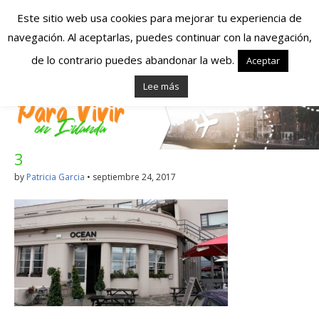
Este sitio web usa cookies para mejorar tu experiencia de
navegación. Al aceptarlas, puedes continuar con la navegación,
Españoles en
de lo contrario puedes abandonar la web.
Aceptar
Lee más
Irlanda – Vivir en
Irlanda – Trabajo
3
en Irlanda –
by
Patricia Garcia
•
septiembre 24, 2017
Alojamiento en
Irlanda
Blog dedicado a los que viven, estudian y trabajan en
Irlanda!