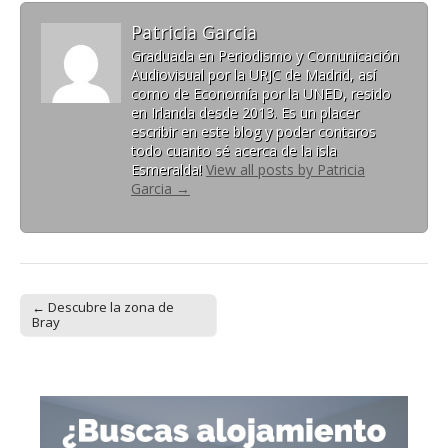
Patricia Garcia
Graduada en Periodismo y Comunicación
Audiovisual por la URJC de Madrid, así
como de Economía por la UNED, resido
en Irlanda desde 2013. Es un placer
escribir en este blog y poder contaros
todo cuanto sé acerca de la isla
Esmeralda!
View all posts by Patricia
Garcia
→
← Descubre la zona de
Post navigation
Bray