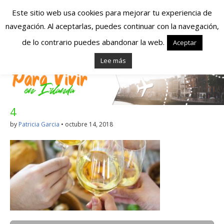
Este sitio web usa cookies para mejorar tu experiencia de
navegación. Al aceptarlas, puedes continuar con la navegación,
Españoles en
de lo contrario puedes abandonar la web.
Aceptar
Lee más
Irlanda – Vivir en
Irlanda – Trabajo
4
en Irlanda –
by
Patricia Garcia
•
octubre 14, 2018
Alojamiento en
Irlanda
Blog dedicado a los que viven, estudian y trabajan en
Irlanda!