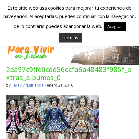
Este sitio web usa cookies para mejorar tu experiencia de
navegación. Al aceptarlas, puedes continuar con la navegación,
Españoles en
de lo contrario puedes abandonar la web.
Aceptar
Lee más
Irlanda – Vivir en
Irlanda – Trabajo
2ea97c9ffe0cdd56ecfa6a48483f985f_e
en Irlanda –
xtras_albumes_0
Alojamiento en
by
ParaVivirEnIrlanda
•
enero 21, 2016
Irlanda
Blog dedicado a los que viven, estudian y trabajan en
Irlanda!