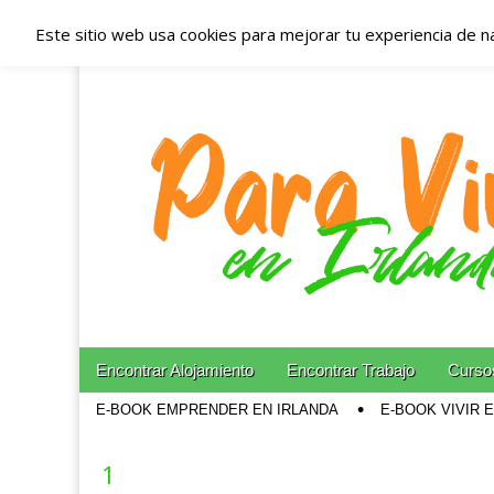
Este sitio web usa cookies para mejorar tu experiencia de n
Españoles en Irl
Irlanda – Aloja
Blog dedicado a los que viven, estudian y trabajan e
Skip to content
Encontrar Alojamiento
Encontrar Trabajo
Cursos
Main menu
E-BOOK EMPRENDER EN IRLANDA
E-BOOK VIVIR 
Sub menu
1