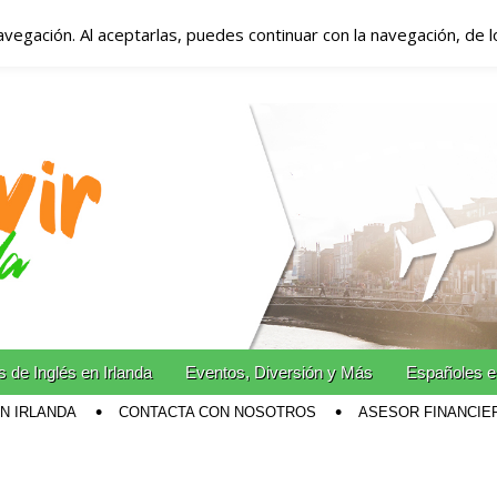
avegación. Al aceptarlas, puedes continuar con la navegación, de 
anda – Vivir en Irla
miento en Irlanda
n Irlanda!
 de Inglés en Irlanda
Eventos, Diversión y Más
Españoles e
EN IRLANDA
CONTACTA CON NOSOTROS
ASESOR FINANCIE