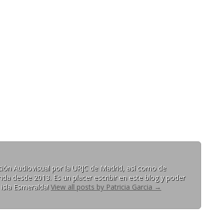
ón Audiovisual por la URJC de Madrid, así como de
da desde 2013. Es un placer escribir en este blog y poder
 isla Esmeralda!
View all posts by Patricia Garcia
→