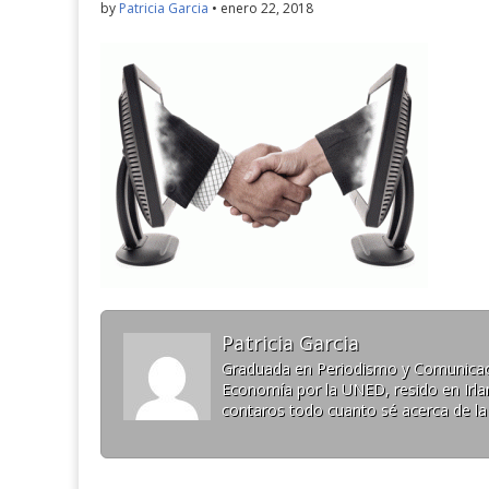
by
Patricia Garcia
•
enero 22, 2018
Patricia Garcia
Graduada en Periodismo y Comunicaci
Economía por la UNED, resido en Irlan
contaros todo cuanto sé acerca de la