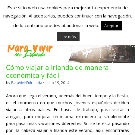
Este sitio web usa cookies para mejorar tu experiencia de
navegación. Al aceptarlas, puedes continuar con la navegación,
Españoles en
de lo contrario puedes abandonar la web.
Aceptar
Lee más
Irlanda – Vivir en
Irlanda – Trabajo
Cómo viajar a Irlanda de manera
en Irlanda –
económica y fácil
Alojamiento en
by
ParaVivirEnIrlanda
•
junio 19, 2014
Irlanda
Ahora que llega el verano, además del buen tiempo y la fiesta,
es el momento en que muchos jóvenes españoles deciden
viajar a otros países. En busca de trabajo, para visitar a
Blog dedicado a los que viven, estudian y trabajan en
amigos, para mejorar un idioma extranjero o simplemente
Irlanda!
para pasa unas vacaciones diferentes. Sí se te está pasando
por la cabeza viajar a Irlanda este verano, aquí encontrarás