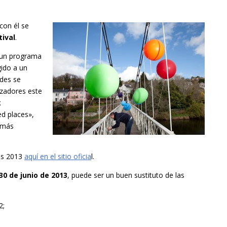
con él se
ival
.
 un programa
gido a un
ades se
izadores este
k
ed places»,
 más
os 2013
aquí en el sitio oficia
l.
 30 de junio de 2013
, puede ser un buen sustituto de las
2;