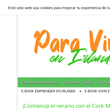
Este sitio web usa cookies para mejorar tu experiencia de n
Españoles en Irl
Irlanda – Aloja
Blog dedicado a los que viven, estudian y trabajan e
Skip to content
Encontrar Alojamiento
Encontrar Trabajo
Cursos
Main menu
E-BOOK EMPRENDER EN IRLANDA
E-BOOK VIVIR 
Sub menu
¡Comienza el verano con el Cork 