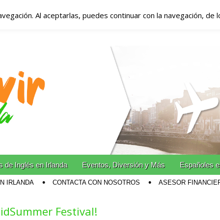
avegación. Al aceptarlas, puedes continuar con la navegación, de 
anda – Vivir en Irla
miento en Irlanda
n Irlanda!
 de Inglés en Irlanda
Eventos, Diversión y Más
Españoles e
EN IRLANDA
CONTACTA CON NOSOTROS
ASESOR FINANCIE
MidSummer Festival!