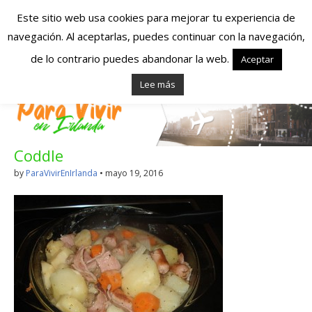
Este sitio web usa cookies para mejorar tu experiencia de
navegación. Al aceptarlas, puedes continuar con la navegación,
Españoles en
de lo contrario puedes abandonar la web.
Aceptar
Lee más
Irlanda – Vivir en
Irlanda – Trabajo
Coddle
en Irlanda –
by
ParaVivirEnIrlanda
•
mayo 19, 2016
Alojamiento en
Irlanda
Blog dedicado a los que viven, estudian y trabajan en
Irlanda!