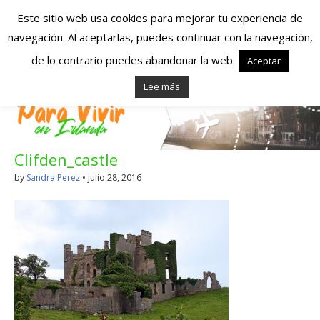
Este sitio web usa cookies para mejorar tu experiencia de
navegación. Al aceptarlas, puedes continuar con la navegación,
Españoles en
de lo contrario puedes abandonar la web.
Aceptar
Lee más
Irlanda – Vivir en
Irlanda – Trabajo
Clifden_castle
en Irlanda –
by
Sandra Perez
•
julio 28, 2016
Alojamiento en
Irlanda
Blog dedicado a los que viven, estudian y trabajan en
Irlanda!