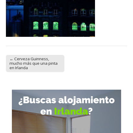
← Cerveza Guinness,
Post navigation
mucho más que una pinta
en Irlanda