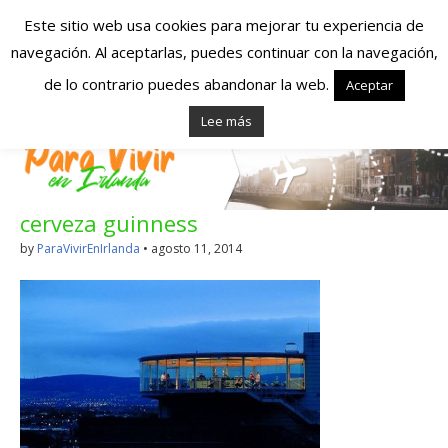
Este sitio web usa cookies para mejorar tu experiencia de
navegación. Al aceptarlas, puedes continuar con la navegación,
Españoles en
de lo contrario puedes abandonar la web.
Aceptar
Lee más
Irlanda – Vivir en
Irlanda – Trabajo
cerveza guinness
en Irlanda –
by
ParaVivirEnIrlanda
•
agosto 11, 2014
Alojamiento en
Irlanda
Blog dedicado a los que viven, estudian y trabajan en
Irlanda!