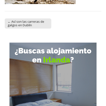
← Así son las carreras de
Post navigation
galgos en Dublín