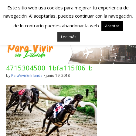
Este sitio web usa cookies para mejorar tu experiencia de
navegación. Al aceptarlas, puedes continuar con la navegación,
Españoles en
de lo contrario puedes abandonar la web.
Aceptar
Lee más
Irlanda – Vivir en
Irlanda – Trabajo
4715304500_1bfa115f06_b
en Irlanda –
by
ParaVivirEnIrlanda
•
junio 19, 2018
Alojamiento en
Irlanda
Blog dedicado a los que viven, estudian y trabajan en
Irlanda!