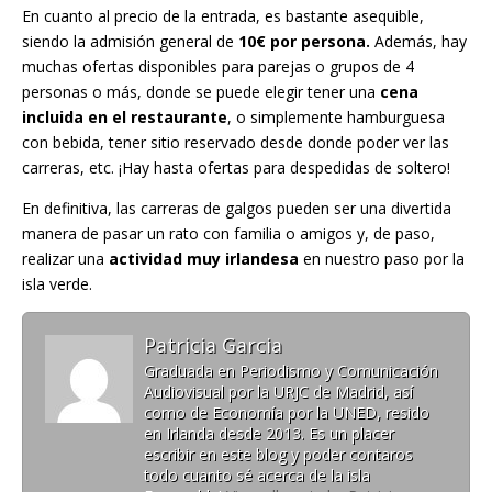
En cuanto al precio de la entrada, es bastante asequible,
siendo la admisión general de
10€ por persona.
Además, hay
muchas ofertas disponibles para parejas o grupos de 4
personas o más, donde se puede elegir tener una
cena
incluida en el restaurante
, o simplemente hamburguesa
con bebida, tener sitio reservado desde donde poder ver las
carreras, etc. ¡Hay hasta ofertas para despedidas de soltero!
En definitiva, las carreras de galgos pueden ser una divertida
manera de pasar un rato con familia o amigos y, de paso,
realizar una
actividad muy irlandesa
en nuestro paso por la
isla verde.
Patricia Garcia
Graduada en Periodismo y Comunicación
Audiovisual por la URJC de Madrid, así
como de Economía por la UNED, resido
en Irlanda desde 2013. Es un placer
escribir en este blog y poder contaros
todo cuanto sé acerca de la isla