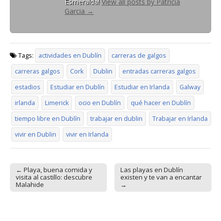
Esmeralda!
View all posts by Patricia
Garcia
→
Tags:
actividades en Dublín
carreras de galgos
carreras galgos
Cork
Dublin
entradas carreras galgos
estadios
Estudiar en Dublín
Estudiar en Irlanda
Galway
irlanda
Limerick
ocio en Dublín
qué hacer en Dublín
tiempo libre en Dublín
trabajar en dublin
Trabajar en Irlanda
vivir en Dublin
vivir en Irlanda
← Playa, buena comida y
Las playas en Dublín
Post navigation
visita al castillo: descubre
existen y te van a encantar
Malahide
→