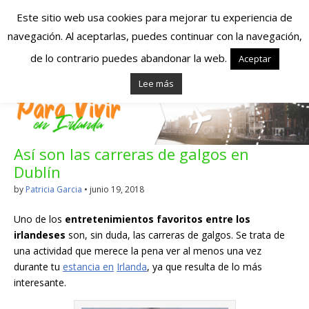
Este sitio web usa cookies para mejorar tu experiencia de
navegación. Al aceptarlas, puedes continuar con la navegación,
Españoles en
de lo contrario puedes abandonar la web.
Aceptar
Lee más
Irlanda – Vivir en
Irlanda – Trabajo
Así son las carreras de galgos en
en Irlanda –
Dublín
Alojamiento en
by
Patricia Garcia
•
junio 19, 2018
Irlanda
Uno de los
entretenimientos favoritos entre los
irlandeses
son, sin duda, las carreras de galgos. Se trata de
una actividad que merece la pena ver al menos una vez
Blog dedicado a los que viven, estudian y trabajan en
durante tu
estancia en
Irlanda
, ya que resulta de lo más
Irlanda!
interesante.