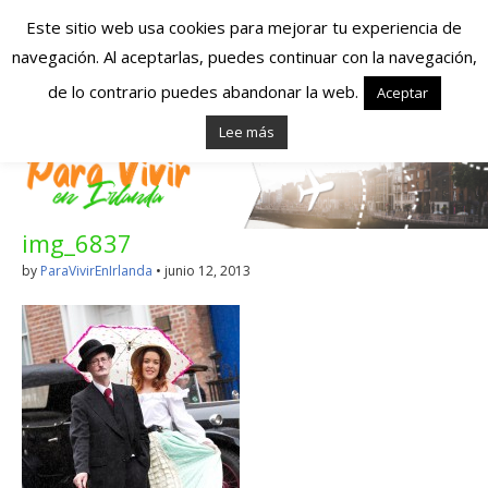
Este sitio web usa cookies para mejorar tu experiencia de
navegación. Al aceptarlas, puedes continuar con la navegación,
Españoles en
de lo contrario puedes abandonar la web.
Aceptar
Lee más
Irlanda – Vivir en
Irlanda – Trabajo
img_6837
en Irlanda –
by
ParaVivirEnIrlanda
•
junio 12, 2013
Alojamiento en
Irlanda
Blog dedicado a los que viven, estudian y trabajan en
Irlanda!