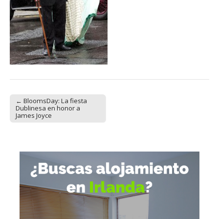
← BloomsDay: La fiesta
Post navigation
Dublinesa en honor a
James Joyce