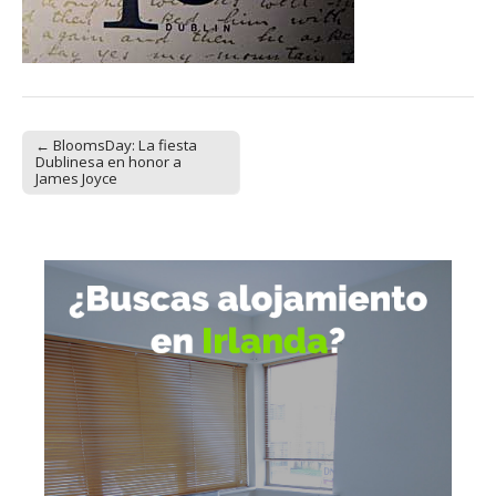
← BloomsDay: La fiesta
Post navigation
Dublinesa en honor a
James Joyce