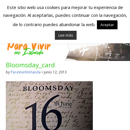
Este sitio web usa cookies para mejorar tu experiencia de
navegación. Al aceptarlas, puedes continuar con la navegación,
Españoles en
de lo contrario puedes abandonar la web.
Aceptar
Lee más
Irlanda – Vivir en
Irlanda – Trabajo
Bloomsday_card
en Irlanda –
by
ParaVivirEnIrlanda
•
junio 12, 2013
Alojamiento en
Irlanda
Blog dedicado a los que viven, estudian y trabajan en
Irlanda!