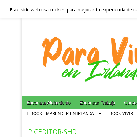
Este sitio web usa cookies para mejorar tu experiencia de n
Españoles en Irl
Irlanda – Aloja
Blog dedicado a los que viven, estudian y trabajan e
Skip to content
Encontrar Alojamiento
Encontrar Trabajo
Cursos
Main menu
E-BOOK EMPRENDER EN IRLANDA
E-BOOK VIVIR 
Sub menu
PICEDITOR-SHD