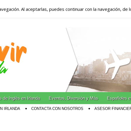
avegación. Al aceptarlas, puedes continuar con la navegación, de 
anda – Vivir en Irla
miento en Irlanda
n Irlanda!
 de Inglés en Irlanda
Eventos, Diversión y Más
Españoles e
EN IRLANDA
CONTACTA CON NOSOTROS
ASESOR FINANCIE