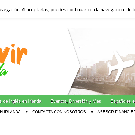
avegación. Al aceptarlas, puedes continuar con la navegación, de 
anda – Vivir en Irla
miento en Irlanda
n Irlanda!
 de Inglés en Irlanda
Eventos, Diversión y Más
Españoles e
EN IRLANDA
CONTACTA CON NOSOTROS
ASESOR FINANCIE