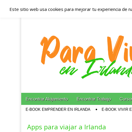
Este sitio web usa cookies para mejorar tu experiencia de n
Españoles en Irl
Irlanda – Aloja
Blog dedicado a los que viven, estudian y trabajan e
Skip to content
Encontrar Alojamiento
Encontrar Trabajo
Cursos
Main menu
E-BOOK EMPRENDER EN IRLANDA
E-BOOK VIVIR 
Sub menu
Apps para viajar a Irlanda