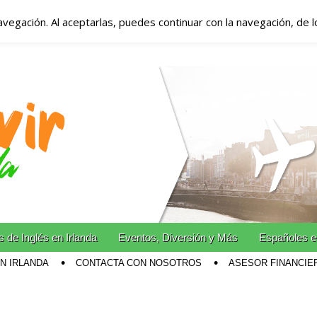
avegación. Al aceptarlas, puedes continuar con la navegación, de 
anda – Vivir en Irla
miento en Irlanda
n Irlanda!
 de Inglés en Irlanda
Eventos, Diversión y Más
Españoles e
EN IRLANDA
CONTACTA CON NOSOTROS
ASESOR FINANCIE