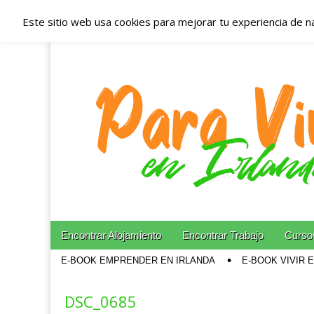
Este sitio web usa cookies para mejorar tu experiencia de n
Españoles en Irl
Irlanda – Aloja
Blog dedicado a los que viven, estudian y trabajan e
Skip to content
Encontrar Alojamiento
Encontrar Trabajo
Cursos
Main menu
E-BOOK EMPRENDER EN IRLANDA
E-BOOK VIVIR 
Sub menu
DSC_0685