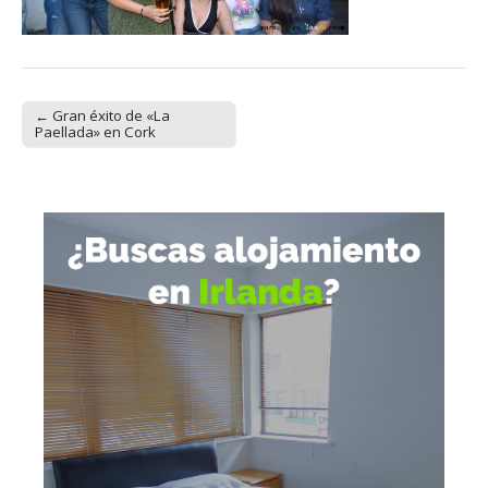
← Gran éxito de «La
Post navigation
Paellada» en Cork