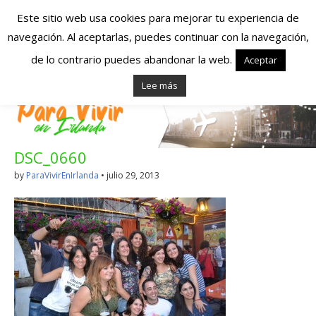
Este sitio web usa cookies para mejorar tu experiencia de
navegación. Al aceptarlas, puedes continuar con la navegación,
Españoles en
de lo contrario puedes abandonar la web.
Aceptar
Lee más
Irlanda – Vivir en
Irlanda – Trabajo
DSC_0660
en Irlanda –
by
ParaVivirEnIrlanda
•
julio 29, 2013
Alojamiento en
Irlanda
Blog dedicado a los que viven, estudian y trabajan en
Irlanda!