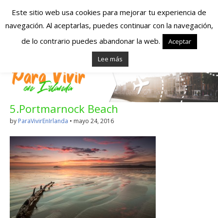
Este sitio web usa cookies para mejorar tu experiencia de
navegación. Al aceptarlas, puedes continuar con la navegación,
Españoles en
de lo contrario puedes abandonar la web.
Aceptar
Lee más
Irlanda – Vivir en
Irlanda – Trabajo
5.Portmarnock Beach
en Irlanda –
by
ParaVivirEnIrlanda
•
mayo 24, 2016
Alojamiento en
Irlanda
Blog dedicado a los que viven, estudian y trabajan en
Irlanda!