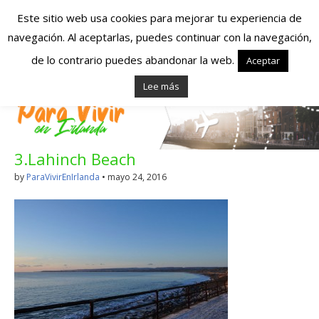
Este sitio web usa cookies para mejorar tu experiencia de
navegación. Al aceptarlas, puedes continuar con la navegación,
Españoles en
de lo contrario puedes abandonar la web.
Aceptar
Lee más
Irlanda – Vivir en
Irlanda – Trabajo
3.Lahinch Beach
en Irlanda –
by
ParaVivirEnIrlanda
•
mayo 24, 2016
Alojamiento en
Irlanda
Blog dedicado a los que viven, estudian y trabajan en
Irlanda!