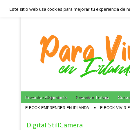
Este sitio web usa cookies para mejorar tu experiencia de n
Españoles en Irl
Irlanda – Aloja
Blog dedicado a los que viven, estudian y trabajan e
Skip to content
Encontrar Alojamiento
Encontrar Trabajo
Cursos
Main menu
E-BOOK EMPRENDER EN IRLANDA
E-BOOK VIVIR 
Sub menu
Digital StillCamera