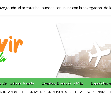
avegación. Al aceptarlas, puedes continuar con la navegación, de 
anda – Vivir en Irla
miento en Irlanda
n Irlanda!
 de Inglés en Irlanda
Eventos, Diversión y Más
Españoles e
EN IRLANDA
CONTACTA CON NOSOTROS
ASESOR FINANCIE