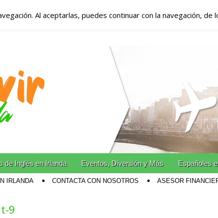
avegación. Al aceptarlas, puedes continuar con la navegación, de 
anda – Vivir en Irla
miento en Irlanda
n Irlanda!
 de Inglés en Irlanda
Eventos, Diversión y Más
Españoles e
EN IRLANDA
CONTACTA CON NOSOTROS
ASESOR FINANCIE
t-9