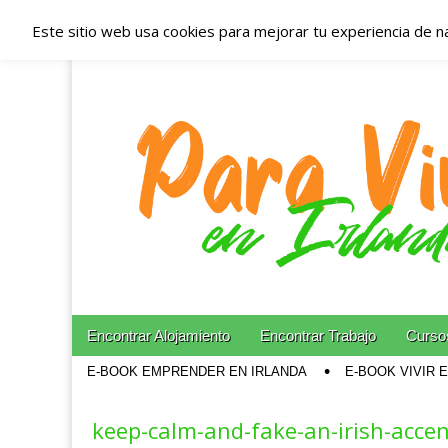
Este sitio web usa cookies para mejorar tu experiencia de n
Españoles en Irl
Irlanda – Aloja
Blog dedicado a los que viven, estudian y trabajan e
Skip to content
Encontrar Alojamiento
Encontrar Trabajo
Cursos
Main menu
E-BOOK EMPRENDER EN IRLANDA
E-BOOK VIVIR 
Sub menu
keep-calm-and-fake-an-irish-accen