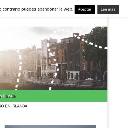
lo contrario puedes abandonar la web.
nda – Trabajo en
Aceptar
Lee más
n Irlanda
RO EN IRLANDA