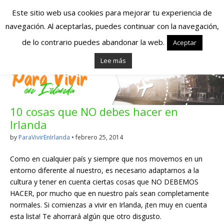
Este sitio web usa cookies para mejorar tu experiencia de
navegación. Al aceptarlas, puedes continuar con la navegación,
Españoles en
de lo contrario puedes abandonar la web.
Aceptar
Lee más
Irlanda – Vivir en
Irlanda – Trabajo
10 cosas que NO debes hacer en
en Irlanda –
Irlanda
Alojamiento en
by
ParaVivirEnIrlanda
•
febrero 25, 2014
Irlanda
Como en cualquier país y siempre que nos movemos en un
entorno diferente al nuestro, es necesario adaptarnos a la
cultura y tener en cuenta ciertas cosas que NO DEBEMOS
Blog dedicado a los que viven, estudian y trabajan en
HACER, por mucho que en nuestro país sean completamente
Irlanda!
normales. Si comienzas a vivir en Irlanda, ¡ten muy en cuenta
esta lista! Te ahorrará algún que otro disgusto.