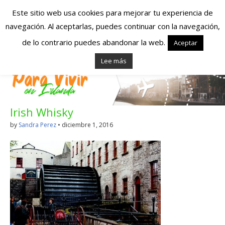
Este sitio web usa cookies para mejorar tu experiencia de
navegación. Al aceptarlas, puedes continuar con la navegación,
Españoles en
de lo contrario puedes abandonar la web.
Aceptar
Lee más
Irlanda – Vivir en
Irlanda – Trabajo
Irish Whisky
en Irlanda –
by
Sandra Perez
•
diciembre 1, 2016
Alojamiento en
Irlanda
Blog dedicado a los que viven, estudian y trabajan en
Irlanda!