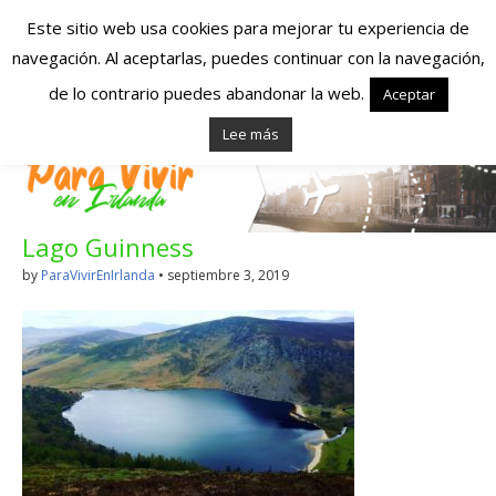
Este sitio web usa cookies para mejorar tu experiencia de
navegación. Al aceptarlas, puedes continuar con la navegación,
Españoles en
de lo contrario puedes abandonar la web.
Aceptar
Lee más
Irlanda – Vivir en
Irlanda – Trabajo
Lago Guinness
en Irlanda –
by
ParaVivirEnIrlanda
•
septiembre 3, 2019
Alojamiento en
Irlanda
Blog dedicado a los que viven, estudian y trabajan en
Irlanda!