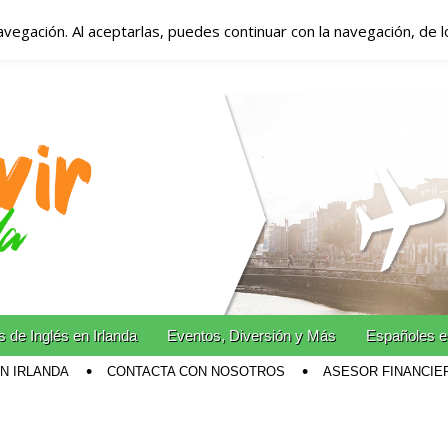
avegación. Al aceptarlas, puedes continuar con la navegación, de 
anda – Vivir en Irla
miento en Irlanda
n Irlanda!
 de Inglés en Irlanda
Eventos, Diversión y Más
Españoles e
EN IRLANDA
CONTACTA CON NOSOTROS
ASESOR FINANCIE