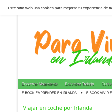
Este sitio web usa cookies para mejorar tu experiencia de n
Españoles en Irl
Irlanda – Aloja
Blog dedicado a los que viven, estudian y trabajan e
Skip to content
Encontrar Alojamiento
Encontrar Trabajo
Cursos
Main menu
E-BOOK EMPRENDER EN IRLANDA
E-BOOK VIVIR 
Sub menu
Viajar en coche por Irlanda