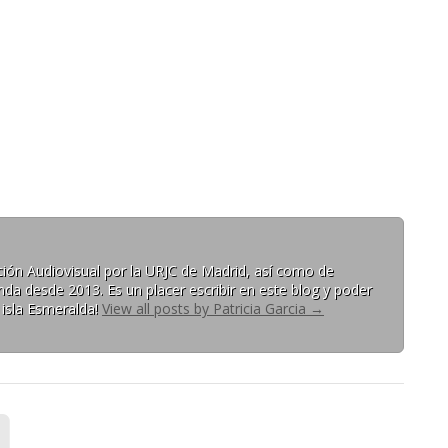
ón Audiovisual por la URJC de Madrid, así como de
da desde 2013. Es un placer escribir en este blog y poder
 isla Esmeralda!
View all posts by Patricia Garcia
→