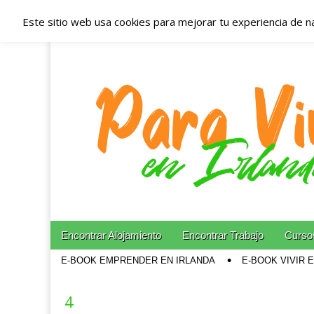
Este sitio web usa cookies para mejorar tu experiencia de n
Españoles en Irl
Irlanda – Aloja
Blog dedicado a los que viven, estudian y trabajan e
Skip to content
Encontrar Alojamiento
Encontrar Trabajo
Cursos
Main menu
E-BOOK EMPRENDER EN IRLANDA
E-BOOK VIVIR 
Sub menu
4