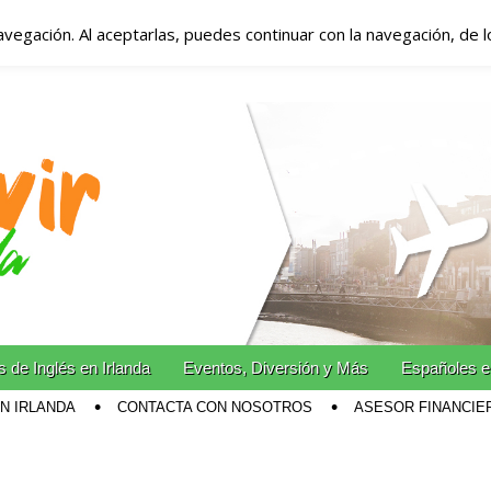
avegación. Al aceptarlas, puedes continuar con la navegación, de 
anda – Vivir en Irla
miento en Irlanda
n Irlanda!
 de Inglés en Irlanda
Eventos, Diversión y Más
Españoles e
EN IRLANDA
CONTACTA CON NOSOTROS
ASESOR FINANCIE