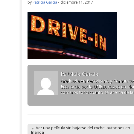
by
Patricia Garcia
•
diciembre 11, 2017
Patricia Garcia
Graduada en Periodismo y Comunicaci
Economía por la UNED, resido en Irlan
contaros todo cuanto sé acerca de la
← Ver una película sin bajarse del coche: autocines en
Post navigation
Irlanda