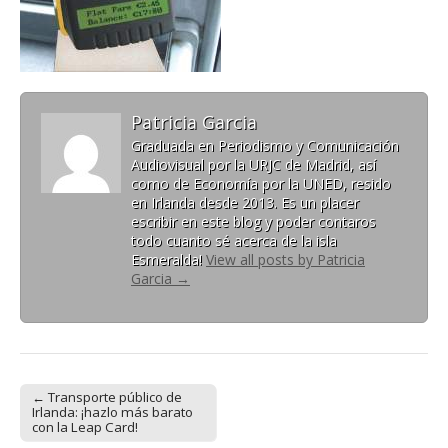
Patricia Garcia
Graduada en Periodismo y Comunicación
Audiovisual por la URJC de Madrid, así
como de Economía por la UNED, resido
en Irlanda desde 2013. Es un placer
escribir en este blog y poder contaros
todo cuanto sé acerca de la isla
Esmeralda!
View all posts by Patricia
Garcia
→
← Transporte público de
Post navigation
Irlanda: ¡hazlo más barato
con la Leap Card!