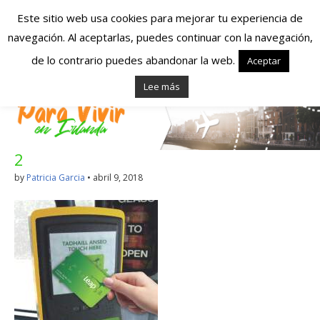
Este sitio web usa cookies para mejorar tu experiencia de
navegación. Al aceptarlas, puedes continuar con la navegación,
Españoles en
de lo contrario puedes abandonar la web.
Aceptar
Lee más
Irlanda – Vivir en
Irlanda – Trabajo
2
en Irlanda –
by
Patricia Garcia
•
abril 9, 2018
Alojamiento en
Irlanda
Blog dedicado a los que viven, estudian y trabajan en
Irlanda!